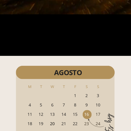
AGOSTO
M
T
W
T
F
S
S
1
2
3
4
5
6
7
8
9
10
11
12
13
14
15
16
17
Es hoy
18
19
20
21
22
23
24